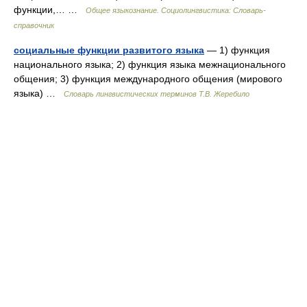
функции,… …
Общее языкознание. Социолингвистика: Словарь-
справочник
социальные функции развитого языка
— 1) функция
национального языка; 2) функция языка межнационального
общения; 3) функция международного общения (мирового
языка) …
Словарь лингвистических терминов Т.В. Жеребило