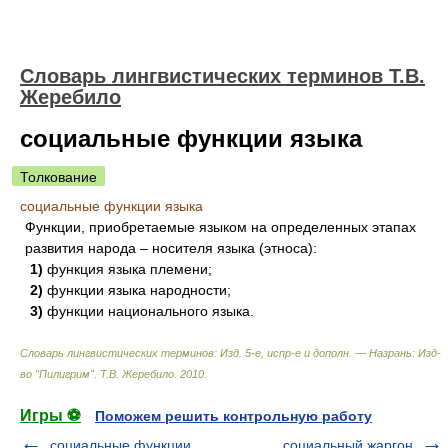
Словарь лингвистических терминов Т.В.
Жеребило
социальные функции языка
Толкование
социальные функции языка
Функции, приобретаемые языком на определенных этапах
развития народа – носителя языка (этноса):
1)
функция языка племени;
2)
функции языка народности;
3)
функции национального языка.
Словарь лингвистических терминов: Изд. 5-е, испр-е и дополн. — Назрань: Изд-
во "Пилигрим"
.
Т.В. Жеребило
.
2010
.
Игры ⚽
Поможем решить контрольную работу
социальные функции
социальный жаргон